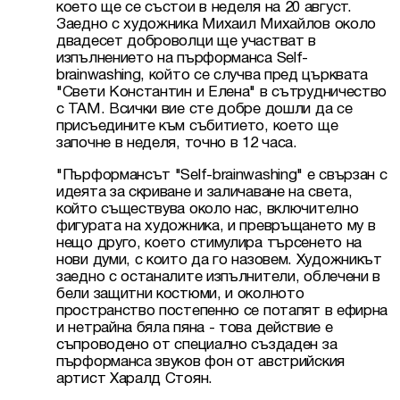
което ще се състои в неделя на 20 август. 
Заедно с художника Михаил Михайлов около 
двадесет доброволци ще участват в 
изпълнението на пърформанса Self-
brainwashing, който се случва пред църквата 
"Свети Константин и Елена" в сътрудничество 
с ТАМ. Всички вие сте добре дошли да се 
присъедините към събитието, което ще 
започне в неделя, точно в 12 часа.
"Пърформансът "Self-brainwashing" е свързан с 
идеята за скриване и заличаване на света, 
който съществува около нас, включително 
фигурата на художника, и превръщането му в 
нещо друго, което стимулира търсенето на 
нови думи, с които да го назовем. Художникът 
заедно с останалите изпълнители, облечени в 
бели защитни костюми, и околното 
пространство постепенно се потапят в ефирна 
и нетрайна бяла пяна - това действие е 
съпроводено от специално създаден за 
пърформанса звуков фон от австрийския 
артист Харалд Стоян.