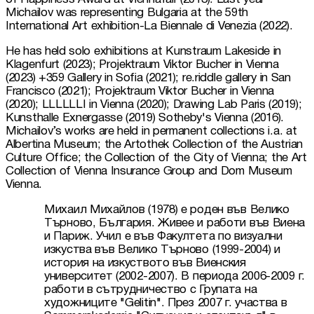
Michailov was representing Bulgaria at the 59th 
International Art exhibition-La Biennale di Venezia (2022).
He has held solo exhibitions at Kunstraum Lakeside in 
Klagenfurt (2023); Projektraum Viktor Bucher in Vienna 
(2023) +359 Gallery in Sofia (2021); re.riddle gallery in San 
Francisco (2021); Projektraum Viktor Bucher in Vienna 
(2020); LLLLLLI in Vienna (2020); Drawing Lab Paris (2019); 
Kunsthalle Exnergasse (2019) Sotheby's Vienna (2016). 
Michailov’s works are held in permanent collections i.a. at 
Albertina Museum; the Artothek Collection of the Austrian 
Culture Office; the Collection of the City of Vienna; the Art 
Collection of Vienna Insurance Group and Dom Museum 
Vienna.
Михаил Михайлов (1978) е роден във Велико 
Търново, България. Живее и работи във Виена 
и Париж. Учил е във Факултета по визуални 
изкуства във Велико Търново (1999-2004) и 
история на изкуството във Виенския 
университет (2002-2007). В периода 2006-2009 г. 
работи в сътрудничество с Групата на 
художниците "Gelitin". През 2007 г. участва в 