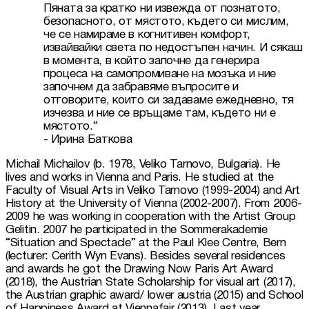
Пяната за кратко ни извежда от познатото, 
безопасното, от мястото, където си мислим, 
че се намираме в когнитивен комфорт, 
извайвайки света по недостъпен начин. И сякаш 
в момента, в който започне да генерира 
процеса на самопромиване на мозъка и ние 
започнем да забравяме въпросите и 
отговорите, които си задаваме ежедневно, тя 
изчезва и ние се връщаме там, където ни е 
мястото.“

- Ирина Баткова
Michail Michailov (b. 1978, Veliko Tarnovo, Bulgaria). He 
lives and works in Vienna and Paris. He studied at the 
Faculty of Visual Arts in Veliko Tarnovo (1999-2004) and Art 
History at the University of Vienna (2002-2007). From 2006-
2009 he was working in cooperation with the Artist Group 
Gelitin. 2007 he participated in the Sommerakademie 
“Situation and Spectacle” at the Paul Klee Centre, Bern 
(lecturer: Cerith Wyn Evans). Besides several residences 
and awards he got the Drawing Now Paris Art Award 
(2018), the Austrian State Scholarship for visual art (2017), 
the Austrian graphic award/ lower austria (2015) and School 
of Happiness Award at Viennafair (2013). Last year 