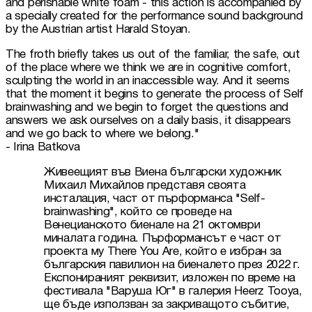
and perishable white foam - this action is accompanied by 
a specially created for the performance sound background 
by the Austrian artist Harald Stoyan.
The froth briefly takes us out of the familiar, the safe, out 
of the place where we think we are in cognitive comfort, 
sculpting the world in an inaccessible way. And it seems 
that the moment it begins to generate the process of Self 
brainwashing and we begin to forget the questions and 
answers we ask ourselves on a daily basis, it disappears 
and we go back to where we belong."

- Irina Batkova
Живеещият във Виена български художник 
Михаил Михайлов представя своята 
инсталация, част от пърформанса "Self-
brainwashing", който се проведе на 
Венецианското биенале на 21 октомври 
миналата година. Пърформансът е част от 
проекта му There You Are, който е избран за 
българския павилион на биеналето през 2022 г. 
Експонираният реквизит, изложен по време на 
фестивала "Варуша Юг" в галерия Heerz Tooya, 
ще бъде използван за закриващото събитие, 