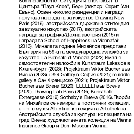
Sommerakademie "Ситуация и спектакъл" в 
Центъра "Паул Клее", Берн (лектор: Серит Уин 
Евънс). Освен няколко резиденции и награди 
получава наградата за изкуство Drawing Now 
Paris (2018), австрийската държавна стипендия 
за визуално изкуство (2017), австрийската 
награда за графика/Долна австрия (2015) и 
наградата School of Happiness на Viennafair 
(2013). Миналата година Михайлов представи 
България на 59-ата международна изложба за 
изкуство-La Biennale di Venezia (2022).Имал е 
самостоятелни изложби в Kunstraum Lakeside в 
Клагенфурт (2023); Projektraum Viktor Bucher във 
Виена (2023) +359 Gallery в София (2021); re.riddle 
gallery в Сан Франциско (2021); Projektraum Viktor 
Bucher във Виена (2020); LLLLLLI във Виена 
(2020); Drawing Lab Paris (2019); Kunsthalle 
Exnergasse (2019) Sotheby's Виена (2016).Творби 
на Михайлов се намират в постоянни колекции, 
в т.ч. в музея Albertina; колекцията Artothek на 
Австрийската служба за култура; колекцията на 
град Виена; художествената колекция на Vienna 
Insurance Group и Dom Museum Vienna.